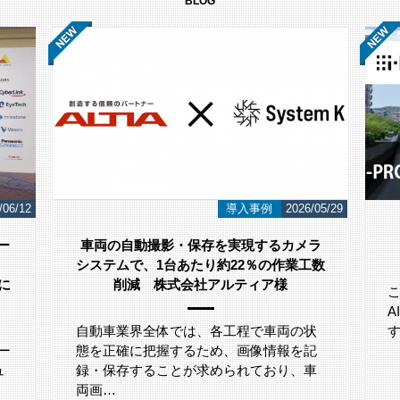
BLOG
/06/12
導入事例
2026/05/29
ー
車両の自動撮影・保存を実現するカメラ
システムで、1台あたり約22％の作業工数
」に
削減 株式会社アルティア様
自動車業界全体では、各工程で車両の状
ー
態を正確に把握するため、画像情報を記
ュ
録・保存することが求められており、車
両画…