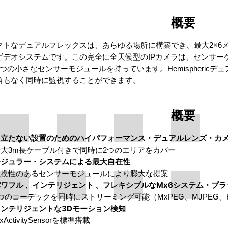
概要
クトなデュアルフレックスは、あらゆる場所に構築でき、最大2×6
ビデオシステムです。この完全に全天候型のIPカメラは、センサー
つの小さなセンサーモジュールを持っています。Hemispheric
角もなく同時に監視することができます。
概要
目立たない設置のためのハイパフォーマンス・デュアルレンズ・カ
最大3m長ケーブル付きで同時に2つのエリアをカバー
モジュラー・システムによる最大自在性
互換性のあるセンサーモジュールにより膨大な提案
ワフル 、インテリジェント 、フレキシブルなMx6システム・プラ
つのコーデックを同時にストリーミング可能（MxPEG、MJPEG、H.
インテリジェントな3Dモーション検知
xActivitySensorを標準搭載