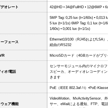
ビデオレート
42@HD • 34@FullHD • 12@6MP • 
5MP Tag: 0,25 lux (t=1/60s) • 0,013 l
5 lux (t=1/1s) 6MP Tag: 0,1 lux (t=1/
1/60s) • 0,001 lux (t=1/1s)
Ethernet10/100（RJ45およびLSA）
ターフェース
経由のRS232
VR
MicroSDカード（4GBカードが
センサーモジュール内のマイクロフ
ィオ/電話
スピーカ、オーディオレコーディン
きます
PoE（IEEE 802.3af / t）•PoE-Kla
VideoMotion、MxActivity
トウェア機能
サー、eMailによる通知、FTP、電