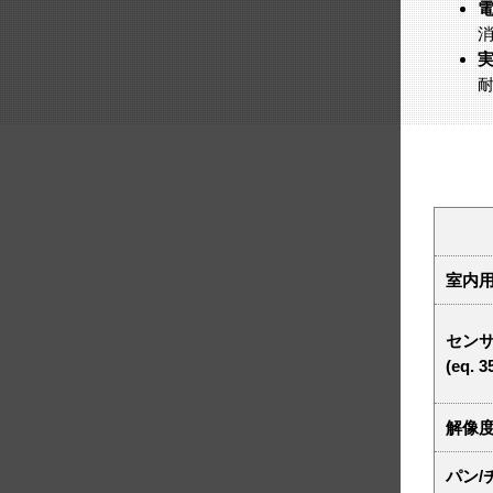
消
耐
室内
セン
(eq. 
解像
パン/