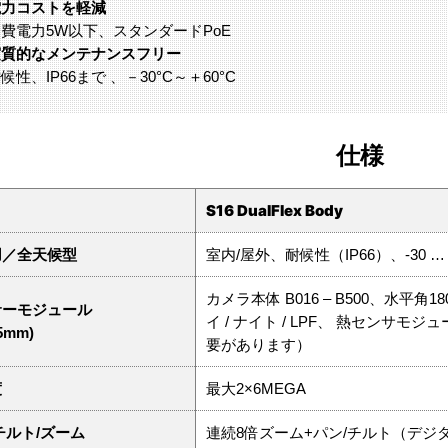
電力コストを軽減
費電力5W以下、スタンダードPoE
実質的なメンテナンスフリー
候性、IP66まで 、－30°C～＋60°C
仕様
S16 DualFlex Body
用／全天候型
室内/屋外、耐候性（IP66）、-30 … +
カメラ本体 B016 – B500、水平角180°〜
サーモジュール
イ / ナイト / LPF、 熱センサモジュー
35mm)
要があります）
度
最大2×6MEGA
チルト/ズーム
連続8倍ズーム+パン/チルト（デジ