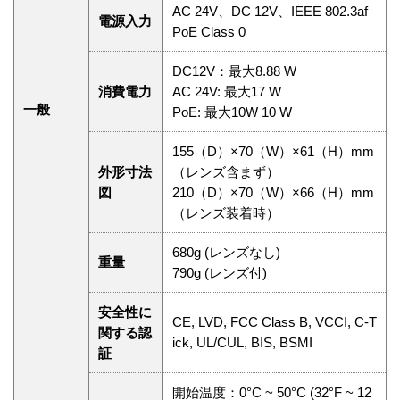
AC 24V、DC 12V、IEEE 802.3af
電源入力
PoE Class 0
DC12V：最大8.88 W
消費電力
AC 24V: 最大17 W
一般
PoE: 最大10W 10 W
155（D）×70（W）×61（H）mm
外形寸法
（レンズ含まず）
図
210（D）×70（W）×66（H）mm
（レンズ装着時）
680g (レンズなし)
重量
790g (レンズ付)
安全性に
CE, LVD, FCC Class B, VCCI, C-T
関する認
ick, UL/CUL, BIS, BSMI
証
開始温度：0°C ~ 50°C (32°F ~ 12