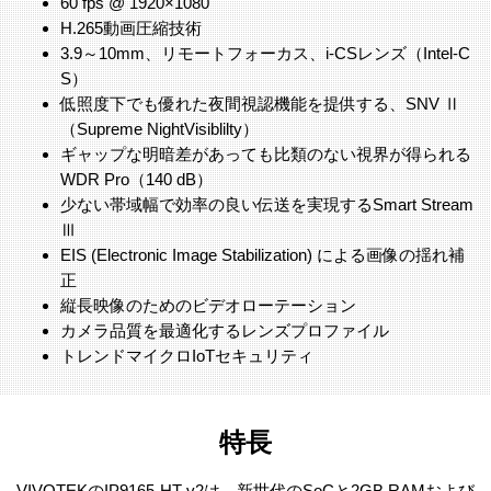
60 fps @ 1920×1080
H.265動画圧縮技術
3.9～10mm、リモートフォーカス、i-CSレンズ（Intel-C
S）
低照度下でも優れた夜間視認機能を提供する、SNV Ⅱ
（Supreme NightVisiblilty）
ギャップな明暗差があっても比類のない視界が得られる
WDR Pro（140 dB）
少ない帯域幅で効率の良い伝送を実現するSmart Stream
Ⅲ
EIS (Electronic Image Stabilization) による画像の揺れ補
正
縦長映像のためのビデオローテーション
カメラ品質を最適化するレンズプロファイル
トレンドマイクロIoTセキュリティ
特長
VIVOTEKのIP9165-HT-v2は、新世代のSoCと2GB RAMおよび