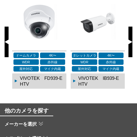
ドームカメラ
4K〜
タレットカメラ
4K〜
タ
WDR
赤外線
WDR
赤外線
蔵
屋外対応
マイク内蔵
屋外対応
マイク内蔵
HT
VIVOTEK FD939-E
VIVOTEK IB939-E
HTV
HTV
他のカメラを探す
メーカーを選択