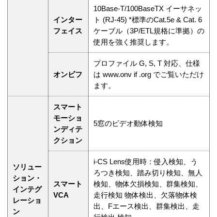
10Base-T/100BaseTX イーサネッ
インター
ト (RJ-45) *標準のCat.5e & Cat. 6
フェイス
ケーブル（3P/ETL規格に準拠）の
使用を強く推奨します。
プロファイル G, S, T 対応、仕様
オンビフ
は www.onv if .org でご覧いただけ
ます。
スマート
モーショ
5窓のビデオ動体検知
ンディテ
クション
i-CS Lens使用時：侵入検知、う
ソリュー
ろつき検知、踏み切り検知、無人
ション・
スマート
検知、物体欠損検知、群集検知、
インテグ
VCA
走行検知 物体検出、欠落物体検
レーショ
出、Fエース検出、群集検出、走
ン