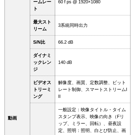
ームレー
60 f ps @ 1920×1080
ト
最大スト
3系統同時出力
リーム
S/N比
66.2 dB
ダイナミ
ックレン
140 dB
ジ
ビデオス
解像度、画質、定数調整、ビット
トリーミ
レート制御、スマートストリームI
ング
II
一般設定：映像タイトル・タイム
スタンプ表示、映像の向き（Fリ
動画
ップ、ミラー、回転）、昼夜設
定、照明：照明、白とび防止、画