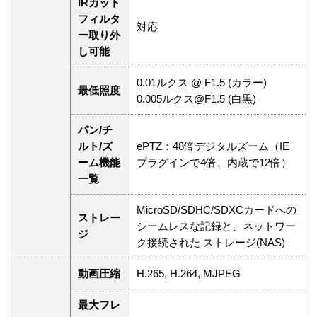
IRカット
フィルタ
対応
ー取り外
し可能
0.01ルクス @ F1.5 (カラー)
最低照度
0.005ルクス@F1.5 (白黒)
パン/チ
ルト/ズ
ePTZ：48倍デジタルズーム（IE
ーム機能
プラグインで4倍、内蔵で12倍）
一覧
MicroSD/SDHC/SDXCカードへの
ストレー
シームレスな記録と、ネットワー
ジ
ク接続された ストレージ(NAS)
動画圧縮
H.265, H.264, MJPEG
最大フレ