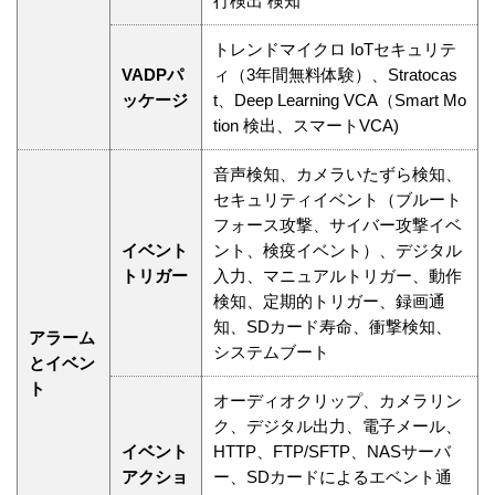
行検出 検知
トレンドマイクロ IoTセキュリテ
VADPパ
ィ（3年間無料体験）、Stratocas
ッケージ
t、Deep Learning VCA（Smart Mo
tion 検出、スマートVCA)
音声検知、カメラいたずら検知、
セキュリティイベント（ブルート
フォース攻撃、サイバー攻撃イベ
イベント
ント、検疫イベント）、デジタル
トリガー
入力、マニュアルトリガー、動作
検知、定期的トリガー、録画通
知、SDカード寿命、衝撃検知、
アラーム
システムブート
とイベン
ト
オーディオクリップ、カメラリン
ク、デジタル出力、電子メール、
イベント
HTTP、FTP/SFTP、NASサーバ
アクショ
ー、SDカードによるエベント通