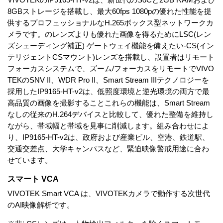
8GBストレージを搭載し、最大60fps 1080pの優れた性能を提
供するプロフェッショナルなH.265ボックス型ネットワークカ
メラです。のレンズよりも優れた画像を得るためにLSC(レン
ズシェーディング補正) ゲートウェイ機能を備えたい-CS(イン
テリジェントCSマウント)レンズを搭載し、設置者はリモート
フォーカスシステムで、ズーム/フォーカスをリモートでVIVO
TEKのSNV II、WDR Pro II、Smart Stream IIIテクノロジーを
採用したIP9165-HT-v2は、低照度環境と逆光環境の両方で最
高品質の画像を撮影することこれらの機能は、Smart Stream
なしの従来のH.264デバイスと比較して、優れた整備を維持し
ながら、帯域幅と帯域を見事に削減します。組み合わせによ
り、IP9165-HT-v2は、政府および産業ビル、空港、鉄道駅、
交通交差点、大学キャンパスなど、緊迫映像警戒用途に合わ
せています。
スマート VCA
VIVOTEK Smart VCA は、VIVOTEKカメラで動作する次世代
のAI映像解析です。