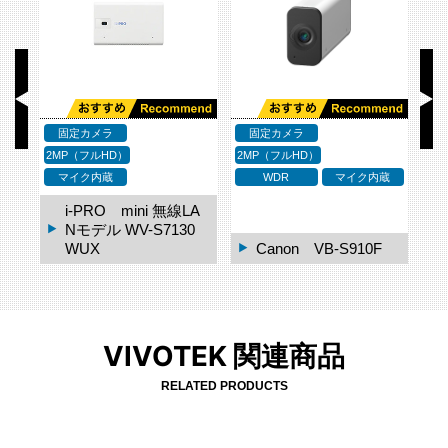
固定カメラ
固定カメラ
2MP（フルHD）
2MP（フルHD）
2M
応
マイク内蔵
WDR
マイク内蔵
i-PRO mini 無線LA
2C
Nモデル WV-S7130
WUX
Canon VB-S910F
VIVOTEK 関連商品
RELATED PRODUCTS