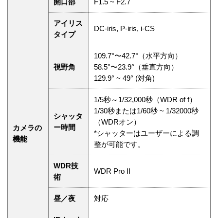
開口部
F1.5 ~ F2.7
アイリス
DC-iris, P-iris, i-CS
タイプ
109.7°〜42.7°（水平方向）
視野角
58.5°〜23.9°（垂直方向）
129.9° ~ 49° (対角)
1/5秒～1/32,000秒（WDR of f）
1/30秒または1/60秒 ~ 1/32000秒
シャッタ
（WDRオン）
ー時間
カメラの
*シャッターはユーザーによる調
機能
整が可能です。
WDR技
WDR Pro II
術
昼／夜
対応