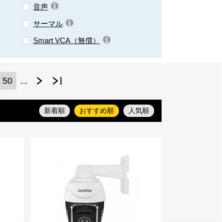
音声
サーマル
Smart VCA（無償）
50
...
新着順
おすすめ順
人気順