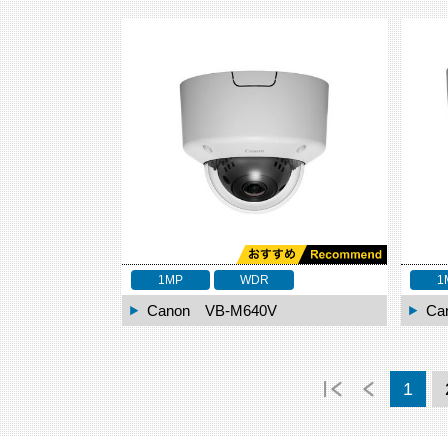
1MP
WDR
1
Canon VB-M640V
Ca
1