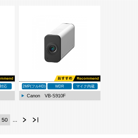
対応
2MP(フルHD)
WDR
マイク内蔵
Canon VB-S910F
50
...