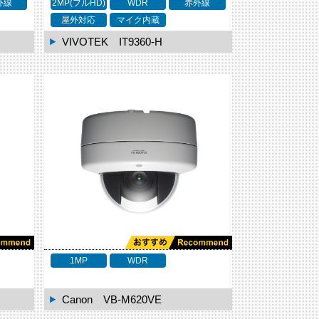
外線
2MP(フルHD)
WDR
赤外線
屋外対応
マイク内蔵
VIVOTEK IT9360-H
1MP
WDR
Canon VB-M620VE