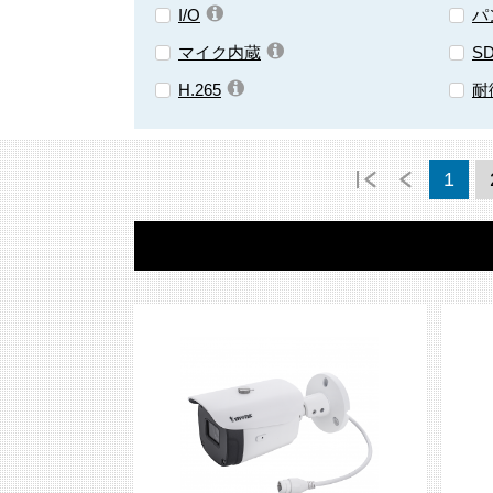
I/O
パ
マイク内蔵
S
H.265
耐
1