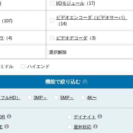
)
I/Oモジュール
（17)
ビデオエンコーダ（ビデオサーバ）
（107)
（14)
ラ
（4)
ビデオデコーダ
（3)
選択解除
ミドル
ハイエンド
機能で絞り込む
（フルHD）
3MP～
5MP～
4K〜
DR
デイナイト
E
屋外対応