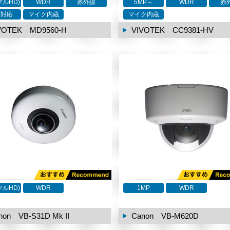
フルHD)
WDR
赤外線
5MP～
WDR
赤
外対応
マイク内蔵
マイク内蔵
VOTEK MD9560-H
VIVOTEK CC9381-HV
フルHD)
WDR
1MP
WDR
non VB-S31D Mk II
Canon VB-M620D