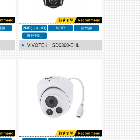
外線
2MP(フルHD)
WDR
赤外線
屋外対応
VIVOTEK SD9368-EHL