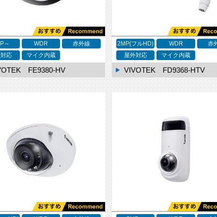
MP～
WDR
赤外線
2MP(フルHD)
WDR
赤
外対応
マイク内蔵
屋外対応
マイク内蔵
VOTEK FE9380-HV
VIVOTEK FD9368-HTV