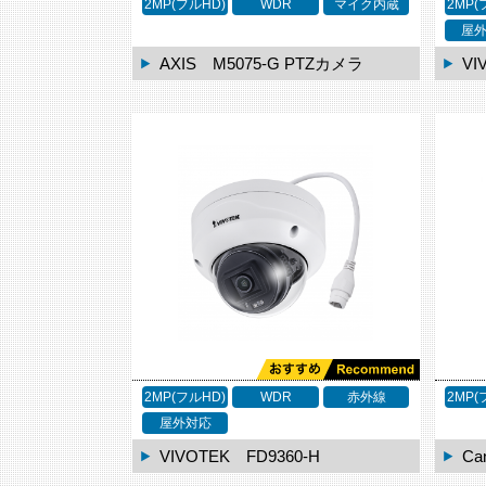
2MP(フルHD)
WDR
マイク内蔵
2MP(
屋
AXIS M5075-G PTZカメラ
VI
2MP(フルHD)
WDR
赤外線
2MP(
屋外対応
VIVOTEK FD9360-H
Ca