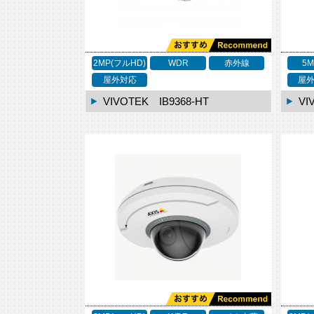
2MP(フルHD)
WDR
赤外線
5
屋外対応
屋
VIVOTEK IB9368-HT
VI