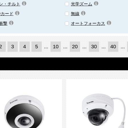
ン・チルト
光学ズーム
Dカード
無線
衝撃
オートフォーカス
2
3
4
5
...
10
...
20
...
30
...
40
...