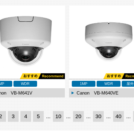
MP
WDR
1MP
WDR
屋外
non VB-M641V
Canon VB-M640VE
2
3
4
5
...
10
...
20
...
30
...
40
...