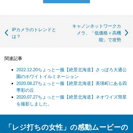
③ 個人情報の保護に関する法律及びJISQ：15001によって認め
られている場合
（この場合においても、適切な社内手続を経て行います）
キャノンネットワークカ
IPカメラのトレンドと
【個人情報の取扱いを委託する場合について】
メラ、「低価格＋高機
は？
能」で攻勢
当社は、利用目的の達成に必要な範囲内において個人情報の取
扱いを第三者に委託する場合があります。この場合、法令及び
当社の基準に従って委託先を選定し、機密保持契約を締結しま
関連記事
す。委託先に対しては個人情報の適切な取扱いを監督指導しま
す。
2022.12.20
ちょっと一服【絶景北海道】さっぽろ大通公
園のホワイトイルミネーション
【個人情報の開示等の請求について】
2020.08.27
ちょっと一服【絶景北海道】美瑛町にある四
当社は、開示対象個人情報の「利用目的の通知」「開示」「訂
季彩の丘
正、追加、削除」「利用又は提供の拒否」の請求に応じており
2020.07.27
ちょっと一服【絶景北海道】ネオワイズ彗星
ます。
を撮影しました。
上記事項を請求される場合は、当社「個人情報窓口」までお知
らせください。
「レジ打ちの女性」の感動ムービーの
【個人情報提供の任意性及びその結果について】