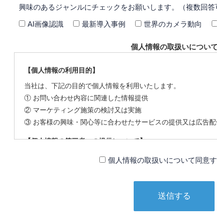
興味のあるジャンルにチェックをお願いします。（複数回答
AI画像認識
最新導入事例
世界のカメラ動向
個人情報の取扱いについ
【個人情報の利用目的】
当社は、下記の目的で個人情報を利用いたします。
① お問い合わせ内容に関連した情報提供
② マーケティング施策の検討又は実施
③ お客様の興味・関心等に合わせたサービスの提供又は広告配
【個人情報の第三者への提供について】
当社は、下記の場合を除いて個人情報を第三者に提供すること
個人情報の取扱いについて同意す
① 本人の同意がある場合
② 法令に基づく場合
③ 個人情報の保護に関する法律及びJISQ：15001によって認
（この場合においても、適切な社内手続を経て行います）