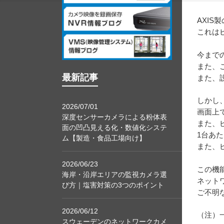
AXI
これは
今まで
また、
最新記事
また、
しかし
2026/07/01
画面上
深度センサーカメラによる粉体表
また、
面の凹凸見える化・数値化システ
1台あ
ム【製造・食品工場向け】
また、
2026/06/23
この機能
海岸・沿岸エリアの監視カメラ選
ネット
び方｜塩害対策の3つのポイント
ご不明
2026/06/12
（注）
スウェーデンのネットワークカメ