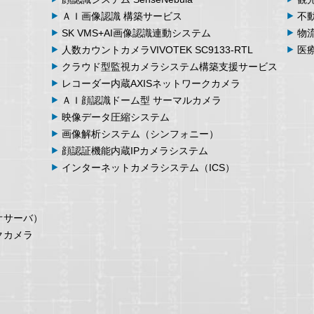
ＡＩ画像認識
構築サービス
不
SK VMS+AI画像認識
連動システム
物
人数カウント
カメラ
VIVOTEK SC9133-RTL
医
クラウド型監視カメラシステム
構築支援サービス
レコーダー内蔵
AXIS
ネットワークカメラ
ＡＩ顔認識ドーム型
サーマルカメラ
映像データ
圧縮システム
画像解析
システム
（シンフォニー）
顔認証機能内蔵
IPカメラシステム
インターネット
カメラシステム
（ICS）
オサーバ）
クカメラ