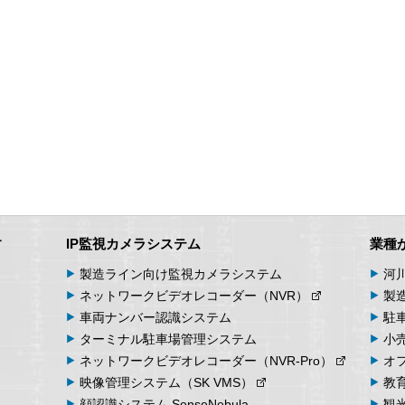
〒060-0807 北海道札幌市北区北7条西4丁目1番地2 KDX札幌ビル
株式会社システム・ケイ 「個人情報窓口」
TEL：011-299-4416
個人情報保護管理者：管理本部 駒場 諭
す
IP監視カメラシステム
業種
製造ライン向け
監視カメラシステム
河
ネットワーク
ビデオ
レコーダー
（NVR）
製
車両
ナンバー
認識
システム
駐
ターミナル
駐車場
管理
システム
小
ネットワーク
ビデオ
レコーダー
（NVR-Pro）
オ
映像管理
システム
（SK VMS）
教
顔認識システム
SenseNebula
観