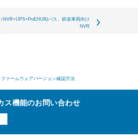
扱いを第三者に委託する場合があり
NVR+UPS+PoEHUB)バス、鉄道車両向け
、機密保持契約を締結します。委託
NVR
正、追加、削除」「利用又は提供の
らせください。
)・ファームウェアバージョン確認方法
提供頂けない個人情報の種類によっ
があります。
ーカス機能のお問い合わせ
に関するお問合せは下記の窓口にお