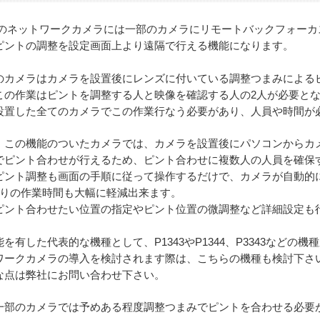
S製のネットワークカメラには一部のカメラにリモートバックフォー
ピントの調整を設定画面上より遠隔で行える機能になります。
のカメラはカメラを設置後にレンズに付いている調整つまみによる
この作業はピントを調整する人と映像を確認する人の2人が必要と
設置した全てのカメラでこの作業行なう必要があり、人員や時間が
、この機能のついたカメラでは、カメラを設置後にパソコンからカ
でピント合わせが行えるため、ピント合わせに複数人の人員を確保
ピント調整も画面の手順に従って操作するだけで、カメラが自動的
たりの作業時間も大幅に軽減出来ます。
ピント合わせたい位置の指定やピント位置の微調整など詳細設定も
を有した代表的な機種として、P1343やP1344、P3343などの
ワークカメラの導入を検討されます際は、こちらの機種も検討下さ
な点は弊社にお問い合わせ下さい。
一部のカメラでは予めある程度調整つまみでピントを合わせる必要