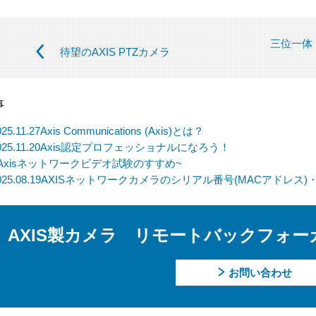
【個人情報の取扱いを委託する場合について】
当社は、利用目的の達成に必要な範囲内において個人情報の取
三位一体（
ます。この場合、法令及び当社の基準に従って委託先を選定し
待望のAXIS PTZカメラ
先に対しては個人情報の適切な取扱いを監督指導します。
【個人情報の開示等の請求について】
事
当社は、開示対象個人情報の「利用目的の通知」「開示」「訂
025.11.27
Axis Communications (Axis)とは？
拒否」の請求に応じております。
025.11.20
Axis認定プロフェッショナルになろう！
上記事項を請求される場合は、当社「個人情報窓口」までお知
Axisネットワークビデオ試験のすすめ~
025.08.19
AXISネットワークカメラのシリアル番号(MACアドレス
【個人情報提供の任意性及びその結果について】
当社への個人情報の提供については本人の任意です。ただし、
ては、【個人情報の利用目的】に記載した業務ができない場合
AXIS製カメラ リモートバックフォ
【個人情報に関するお問合せ先】
「開示等のご請求」「苦情・お問合せ」「個人情報保護方針」
お問い合わせ
願いします。
－個人情報に関するお問合せ先－