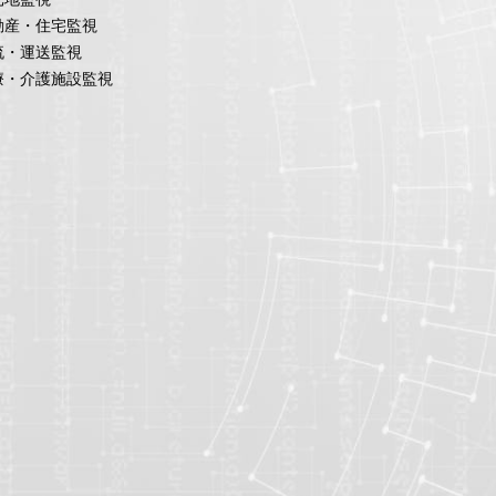
動産・住宅監視
流・運送監視
療・介護施設監視