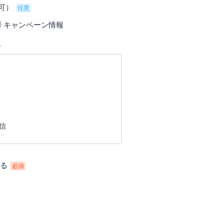
可）
任意
キャンペーン情報
て
信
はありません。
る
必須
められている場合