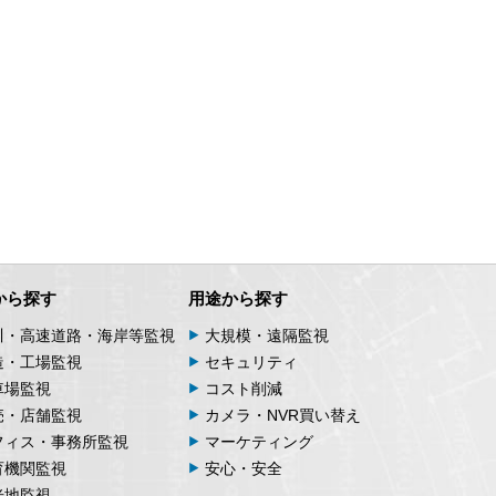
 7F
から探す
用途から探す
川・高速道路・海岸等監視
大規模・遠隔監視
造・工場監視
セキュリティ
車場監視
コスト削減
売・店舗監視
カメラ・NVR買い替え
フィス・事務所監視
マーケティング
育機関監視
安心・安全
光地監視