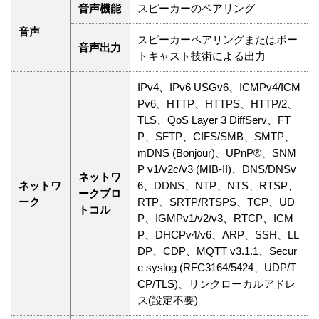
音声機能
スピーカーのペアリング
音声
スピーカーペアリングまたはポー
音声出力
トキャスト技術による出力
IPv4、IPv6 USGv6、ICMPv4/ICM
Pv6、HTTP、HTTPS、HTTP/2、
TLS、QoS Layer 3 DiffServ、FT
P、SFTP、CIFS/SMB、SMTP、
mDNS (Bonjour)、UPnP®、SNM
P v1/v2c/v3 (MIB-II)、DNS/DNSv
ネットワ
ネットワ
6、DDNS、NTP、NTS、RTSP、
ークプロ
ーク
RTP、SRTP/RTSPS、TCP、UD
トコル
P、IGMPv1/v2/v3、RTCP、ICM
P、DHCPv4/v6、ARP、SSH、LL
DP、CDP、MQTT v3.1.1、Secur
e syslog (RFC3164/5424、UDP/T
CP/TLS)、リンクローカルアドレ
ス(設定不要)