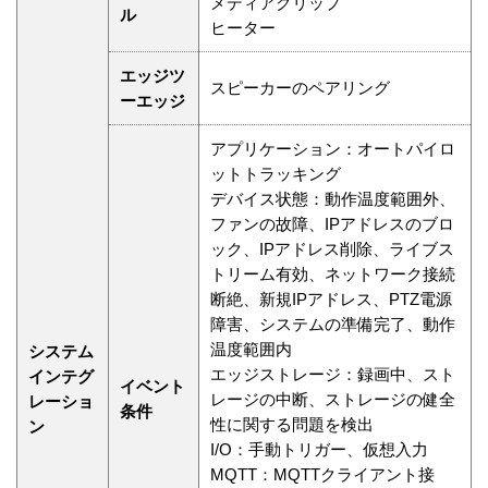
メディアクリップ
ル
ヒーター
エッジツ
スピーカーのペアリング
ーエッジ
アプリケーション：オートパイロ
ットトラッキング
デバイス状態：動作温度範囲外、
ファンの故障、IPアドレスのブロ
ック、IPアドレス削除、ライブス
トリーム有効、ネットワーク接続
断絶、新規IPアドレス、PTZ電源
障害、システムの準備完了、動作
温度範囲内
システム
エッジストレージ：録画中、スト
インテグ
イベント
レージの中断、ストレージの健全
レーショ
条件
性に関する問題を検出
ン
I/O：手動トリガー、仮想入力
MQTT：MQTTクライアント接