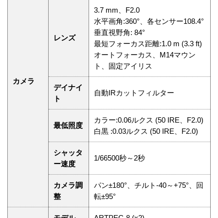
3.7 mm、F2.0
水平画角:360°、各センサー108.4°
垂直視野角: 84°
レンズ
最短フォーカス距離:1.0 m (3.3 ft)
オートフォーカス、M14マウン
ト、固定アイリス
カメラ
デイナイ
自動IRカットフィルター
ト
カラー:0.06ルクス (50 IRE、F2.0)
最低照度
白黒 :0.03ルクス (50 IRE、F2.0)
シャッタ
1/66500秒～2秒
ー速度
カメラ調
パン±180°、チルト-40～+75°、回
整
転±95°
モデル
ARTPEC-8 (x2)