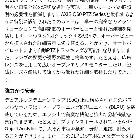
明るい画像と影の適切な処理を実現し、暗いシーンでのIR照
明の必要性を低減します。AXIS Q60 PTZ Seriesと動作するよ
うに特別に設計されたこのカメラは、単一の完全なカメラソ
リューションで高解像度のオーバービューと優れた詳細を提
供します。マウスを1回クリックするだけで、オーバービュー
から拡大された詳細表示に切り替えることができ、オートパ
イロットにより自動PTZトラッキングが可能になります。ま
た、レンズの変更や視野の調整も簡単です。たとえば、広角
レンズを使用して広いオープンエリアをモニターしたり、望
遠レンズを使用して遠くから優れた詳細を取得したりできま
す。
強力かつ安全
デュアルシステムオンチップ (SoC) 上に構築されたこのパワ
フルなカメラはディープラーニング処理ユニット (DLPU) を搭
載しているため、エッジ上で高度な機能と強力な分析機能を
実行できます。たとえば、プリインストールされているAXIS
Object Analyticsで、人物と車種を検知、分類、追跡、計数す
ることができます。また、このDLPUは有用なメタデータを提