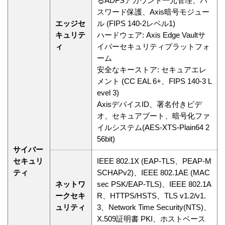
るADFSアカウント一元管理、パ
スワード保護、Axis暗号モジュー
エッジセ
ル (FIPS 140-2レベル1)
キュリテ
ハードウェア: Axis Edge Vaultサ
ィ
イバーセキュリティプラットフォ
ーム
安全なキーストア: セキュアエレ
メント (CC EAL 6+、FIPS 140-3 L
evel 3)
AxisデバイスID、署名付きビデ
オ、セキュアブート、暗号化ファ
イルシステム(AES-XTS-Plain64 2
56bit)
サイバー
セキュリ
IEEE 802.1X (EAP-TLS、PEAP-M
ティ
SCHAPv2)、IEEE 802.1AE (MAC
ネットワ
sec PSK/EAP-TLS)、IEEE 802.1A
ークセキ
R、HTTPS/HSTS、TLS v1.2/v1.
ュリティ
3、Network Time Security(NTS)、
X.509証明書 PKI、ホストベース