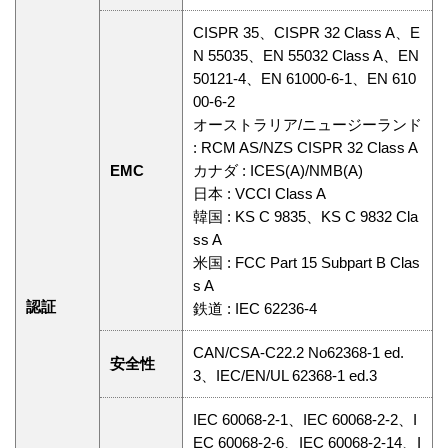
CISPR 35、CISPR 32 Class A、E
N 55035、EN 55032 Class A、EN
50121-4、EN 61000-6-1、EN 610
00-6-2
オーストラリア/ニュージーランド
: RCM AS/NZS CISPR 32 Class A
EMC
カナダ : ICES(A)/NMB(A)
日本 : VCCI Class A
韓国 : KS C 9835、KS C 9832 Cla
ss A
米国 : FCC Part 15 Subpart B Clas
s A
認証
鉄道 : IEC 62236-4
CAN/CSA-C22.2 No62368-1 ed.
安全性
3、IEC/EN/UL 62368-1 ed.3
IEC 60068-2-1、IEC 60068-2-2、I
EC 60068-2-6、IEC 60068-2-14、I