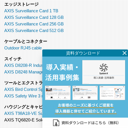
エッジストレージ
AXIS Surveillance Card 1 TB
AXIS Surveillance Card 128 GB
AXIS Surveillance Card 256 GB
AXIS Surveillance Card 512 GB
ケーブルとコネクター
Outdoor RJ45 cable
スイッチ
AXIS D8208-R Industrial PoE++ Switch
AXIS D8248 Managed PoE++ Switch
ツールとエクストラ
AXIS Bird Control Spike
AXIS Safety Wire 3 m
ハウジングとキャビネット
AXIS T98A18-VE Surveillance Cabinet
AXIS TQ6820-E Solo Kit