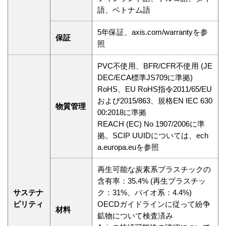
語、ベトナム語
5年保証、axis.com/warrantyを参
保証
照
PVC不使用、BFR/CFR不使用 (JE
DEC/ECA標準JS709に準拠)
RoHS、EU RoHS指令2011/65/EU
および2015/863、規格EN IEC 630
物質管理
00:2018に準拠
REACH (EC) No 1907/2006に準
拠。SCIP UUIDについては、ech
a.europa.euを参照
再生可能な炭素系プラスチックの
含有率：35.4% (再生プラスチッ
サステナ
ク：31%、バイオ系：4.4%)
ビリティ
OECDガイドラインに従って紛争
材料
鉱物について検査済み