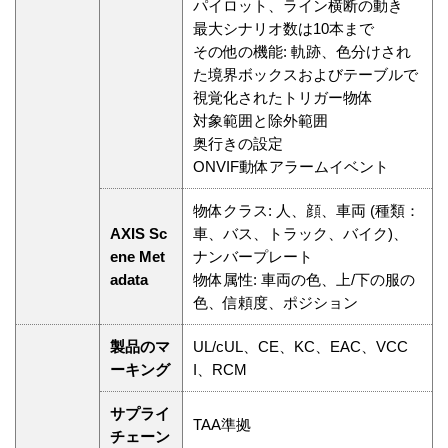
パイロット、ライン横断の動き
最大シナリオ数は10本まで
その他の機能: 軌跡、色分けされ
た境界ボックスおよびテーブルで
視覚化されたトリガー物体
対象範囲と除外範囲
奥行きの設定
ONVIF動体アラームイベント
物体クラス: 人、顔、車両 (種類：
AXIS Sc
車、バス、トラック、バイク)、
ene Met
ナンバープレート
adata
物体属性: 車両の色、上/下の服の
色、信頼度、ポジション
製品のマ
UL/cUL、CE、KC、EAC、VCC
ーキング
I、RCM
サプライ
TAA準拠
チェーン