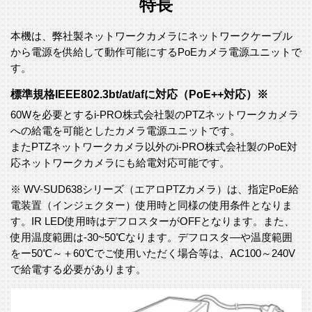
特長
本機は、弊社製ネットワークカメラにネットワークケーブル
から電源を供給して動作可能にするPoEカメラ電源ユニットで
す。
標準規格IEEE802.3bt/at/afに対応（PoE++対応）※
60Wを必要とするi-PRO株式会社製のPTZネットワークカメラ
への給電を可能としたカメラ電源ユニットです。
またPTZネットワークカメラ以外のi-PRO株式会社製のPoE対
応ネットワークカメラにも給電対応可能です。
※ WV-SUD638シリーズ（エアロPTZカメラ）は、指定PoE給
電装置（インジェクター）使用時と同様の使用条件となりま
す。IR LED使用時はデフロスターがOFFとなります。また、
使用温度範囲は-30~50℃なります。デフロスタ―や温度範囲
をー50℃～＋60℃でご使用いただく場合等は、AC100～240V
で給電する必要があります。