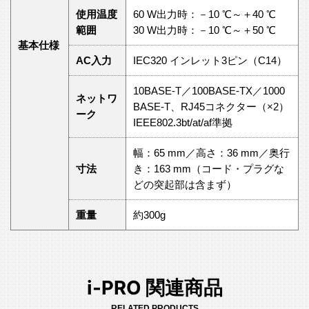
使用温度
60 W出力時：－10 ℃～＋40 ℃
範囲
30 W出力時：－10 ℃～＋50 ℃
基本仕様
AC入力
IEC320 インレット3ピン（C14）
10BASE-T／100BASE-TX／1000
ネットワ
BASE-T、RJ45コネクター（×2）
ーク
IEEE802.3bt/at/af準拠
幅：65 mm／高さ：36 mm／奥行
寸法
き：163 mm（コード・プラグな
どの突起部は含まず）
重量
約300g
i-PRO 関連商品
RELATED PRODUCTS