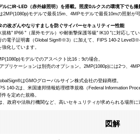
モデルにIR-LED（赤外線照明）を搭載。照度0ルクスの環境下でも
EDは2MP(1080p)モデルで最長15m、4MPモデルで最長10m
ータの改ざんやなりすましを防ぐサイバーセキュリティー性能
規格” IP66 ”（屋外モデル）や耐衝撃保護等級” IK10 ”に対
の電子証明書（Global Sign®※3）に加えて、FIPS 140-2 L
を強化しています。
MP(1080p)モデルでのアスペクト比16：9の場合。
Iアプリケーションは別売のオプション。2MP(1080p)には2つ、
lobalSign®はGMOグローバルサイン株式会社の登録商標。
PS 140-2は、米国連邦情報処理標準規格（Federal Information Pr
要件を定めた規格。
el 3は、政府や法執行機関など、高いセキュリティが求められる場所
図解