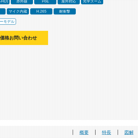
ルHD)
赤外線
PoE
屋外対応
光学ズーム
マイク内蔵
H.265
耐衝撃
ーモデル
価格お問い合わせ
概要
特長
図解