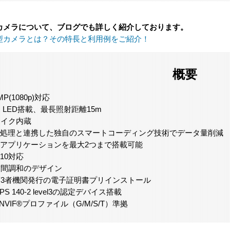
カメラについて、ブログでも詳しく紹介しております。
型カメラとは？その特長と利用例をご紹介！
概要
MP(1080p)対応
R LED搭載、最長照射距離15m
マイク内蔵
AI処理と連携した独自のスマートコーディング技術でデータ量削減
Iアプリケーションを最大2つまで搭載可能
K10対応
空間調和のデザイン
第3者機関発行の電子証明書プリインストール
IPS 140-2 level3の認定デバイス搭載
NVIF®プロファイル（G/M/S/T）準拠