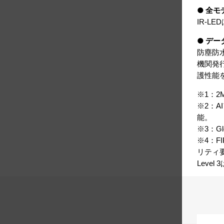
● 全
IR-L
● デ
防塵防水
機関発行
護性能
※1：2
※2：A
能。
※3：G
※4：FI
リティ
Lev