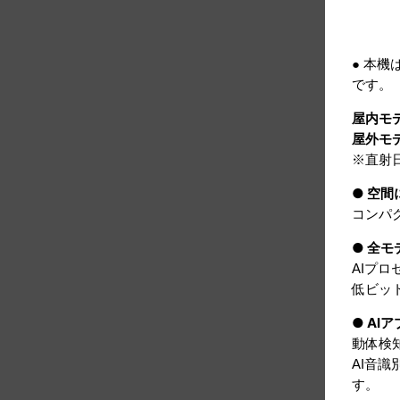
● 本機
です。
屋内モ
屋外モ
※直射
● 空
コンパ
● 全
AIプ
低ビッ
● A
動体検
AI音識
す。