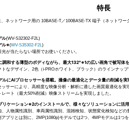
特長
は、ネットワーク用の 10BASE-T／100BASE-TX 端子（ネ
デル
(WV-S32302-F2L)
デル※
(
WV-S35302-F2L
)
日光が当たらない場所でお使いください。
間に調和する薄型のボディながら、最大132°※1の広い画角で被写体
クトなデザイン、2色（i-PROホワイト、ブラック）のラインナッ
モデルにAIプロセッサーを搭載。撮像の最適化とデータ量の削減を実
ロセッサーにより、高精度な映像分析・解析に適した画質最適化を実
トレート（最大50%削減）映像ストリームを実現しました。
Iアプリケーション※2のインストールで、様々なソリューションに活
知、人物属性識別、車両属性識別、混雑検知、状態変化検知などの豊
別アプリとは別に、2MP(1080p)モデルでは2つ、4MPモデルは