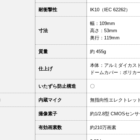
耐衝撃性
IK10（IEC 62262）
幅：109mm
寸法
高さ：53mm
奥行：119mm
質量
約 455g
本体：アルミダイカスト
仕上げ
ドームカバー：ポリカー
いたずら防止構造
〇
力
内蔵マイク
無指向性エレクトレッ
撮像素子
約1/2.8型 CMOSセン
有効画素数
約210万画素