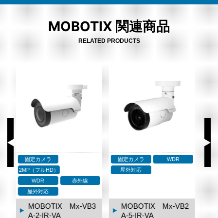
MOBOTIX 関連商品
RELATED PRODUCTS
固定カメラ
4K〜
ドームカメラ
ド
WDR
赤外線
2MP（フルHD）
屋外対応
WDR
赤外線
屋外対応
B2
MOBOTIX Mx-VB1
MOBOTIX Mx-VD3
A-8-IR-VA
A-2-IR-VA