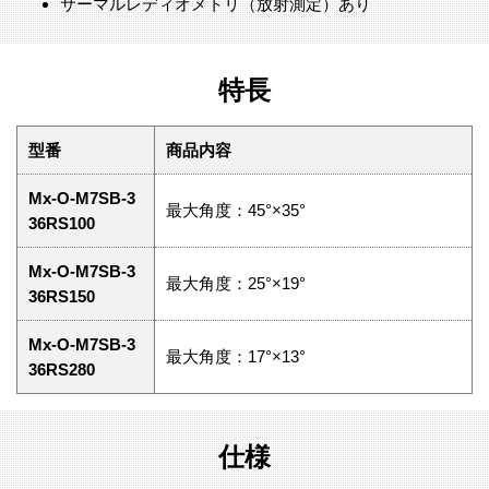
サーマルレディオメトリ（放射測定）あり
特長
型番
商品内容
Mx-O-M7SB-3
最大角度：45°×35°
36RS100
Mx-O-M7SB-3
最大角度：25°×19°
36RS150
Mx-O-M7SB-3
最大角度：17°×13°
36RS280
仕様