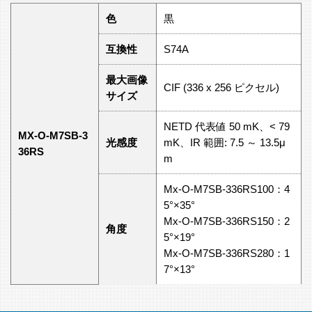
色
黒
互換性
S74A
最大画像
CIF (336 x 256 ピクセル)
サイズ
NETD 代表値 50 mK、< 79
MX-O-M7SB-3
光感度
mK、IR 範囲: 7.5 ～ 13.5μ
36RS
m
Mx-O-M7SB-336RS100：4
5°×35°
Mx-O-M7SB-336RS150：2
角度
5°×19°
Mx-O-M7SB-336RS280：1
7°×13°