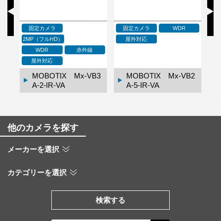
固定カメラ
4K〜
ドームカメラ
ド
WDR
赤外線
2MP（フルHD）
屋外対応
WDR
赤外線
屋外対応
B2
MOBOTIX Mx-VB1
MOBOTIX Mx-VD3
A-8-IR-VA
A-2-IR-VA
他のカメラを探す
メーカーを選択
カテゴリーを選択
検索する