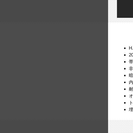
H
2
帯
非
暗
内
耐
オ
ト