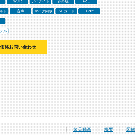
～
WDR
デイナイト
赤外線
PoE
ルト
音声
マイク内蔵
SDカード
H.265
デル
価格お問い合わせ
製品動画
概要
図