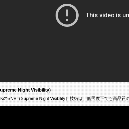
preme Night Visibility)
TEKのSNV（Supreme Night Visibility）技術は、低照度下