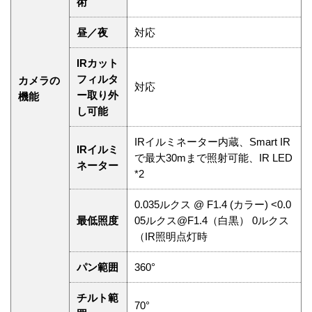
術
昼／夜
対応
IRカット
フィルタ
カメラの
対応
ー取り外
機能
し可能
IRイルミネーター内蔵、Smart IR
IRイルミ
で最大30mまで照射可能、IR LED
ネーター
*2
0.035ルクス @ F1.4 (カラー) <0.0
最低照度
05ルクス@F1.4（白黒） 0ルクス
（IR照明点灯時
パン範囲
360°
チルト範
70°