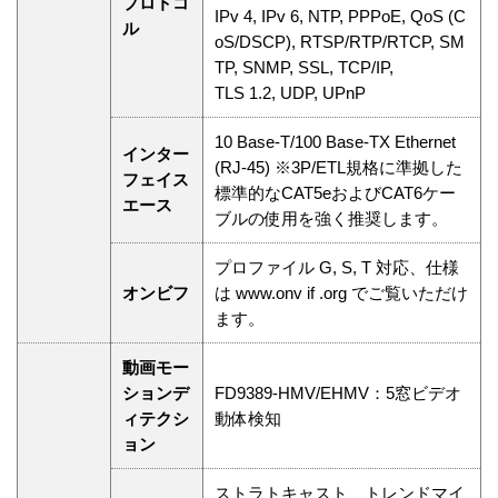
プロトコ
IPv 4, IPv 6, NTP, PPPoE, QoS (C
ル
oS/DSCP), RTSP/RTP/RTCP, SM
TP, SNMP, SSL, TCP/IP,
TLS 1.2, UDP, UPnP
10 Base-T/100 Base-TX Ethernet
インター
(RJ-45) ※3P/ETL規格に準拠した
フェイス
標準的なCAT5eおよびCAT6ケー
エース
ブルの使用を強く推奨します。
プロファイル G, S, T 対応、仕様
オンビフ
は www.onv if .org でご覧いただけ
ます。
動画モー
ションデ
FD9389-HMV/EHMV：5窓ビデオ
ィテクシ
動体検知
ョン
ストラトキャスト、トレンドマイ