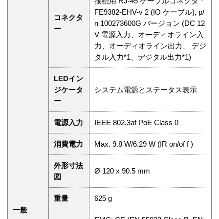
接続用 RJ-45 ケーブルコネクタ *
FE9382-EHV-v 2 (IO ケーブル), p/
コネクタ
n 100273600G バージョン (DC 12
ー
V 電源入力、オーディオライン入
力、オーディオライン出力、 デジ
タル入力*1、デジタル出力*1)
LEDイン
ジケータ
システム電源とステータス表示
ー
電源入力
IEEE 802.3af PoE Class 0
消費電力
Max. 9.8 W/6.29 W (IR on/of f )
外形寸法
Ø 120 x 90.5 mm
図
重量
625 g
一般