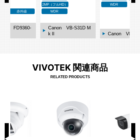
2MP（フルHD）
WDR
WDR
0-
Canon VB-S31D M
k II
Canon VB-M620D
VIVOTEK 関連商品
RELATED PRODUCTS