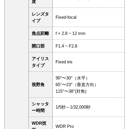
度
レンズタ
Fixed-focal
イプ
焦点距離
f = 2.8 ~ 12 mm
開口部
F1.4 ~ F2.8
アイリス
Fixed iris
タイプ
90°〜30°（水平）
視野角
65°〜23°（垂直方向）
115°〜38°(対角)
シャッタ
1/5秒～1/32,000秒
ー時間
WDR技
WDR Pro