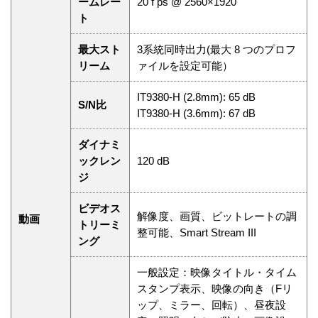
ームレー
20 f ps @ 2560×1920
ト
最大スト
3系統同時出力(最大 8 つのプロフ
リーム
ァイルを設定可能）
IT9380-H (2.8mm): 65 dB
S/N比
IT9380-H (3.6mm): 67 dB
ダイナミ
ックレン
120 dB
ジ
ビデオス
解像度、画質、ビットレートの調
動画
トリーミ
整可能、Smart Stream III
ング
一般設定：映像タイトル・タイム
スタンプ表示、映像の向き（Fリ
ップ、ミラー、回転）、昼夜設