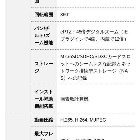
囲
回転範囲
360°
パン/チ
ePTZ：48倍デジタルズーム（IE
ルト/ズ
プラグインで4倍、内蔵で12倍）
ーム機能
MicroSD/SDHC/SDXCカードスロ
ストレー
ットへのシームレスな記録とネッ
ジ
トワーク接続型ストレージ（NA
S）への記録
インスト
ール補助
画素数計算機
機能搭載
動画圧縮
H.265, H.264, MJPEG
最大フレ