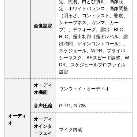
定、照明、白とび防止、画像設
定：ホワイトバランス、画像調整
（明るさ、コントラスト、彩度、
シャープネス、ガンマ、カー
画像設定
ブ）、デフオーグ、露出：BLC、
HLC、露出制御（露出レベル、露
出時間、ゲインコントロール）、
スケジュール、WDR、プライバ
シーマスク、AEスピード調整、W
DR、スケジュールプロファイル
設定
オーディ
ワンウェイ・オーディオ
オ機能
音声圧縮
G.711, G.726
オーディ
オーディ
オ
オインタ
マイク内蔵
ーフェイ