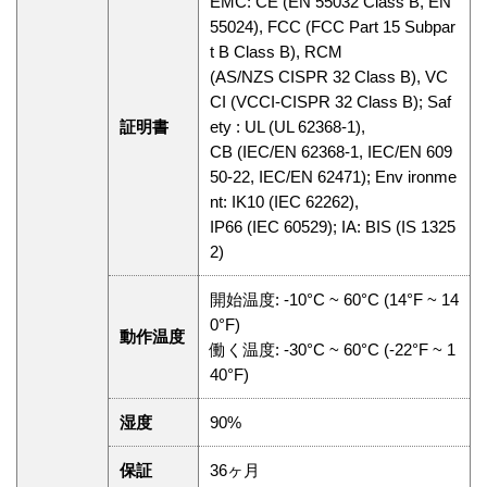
EMC: CE (EN 55032 Class B, EN
55024), FCC (FCC Part 15 Subpar
t B Class B), RCM
(AS/NZS CISPR 32 Class B), VC
CI (VCCI-CISPR 32 Class B); Saf
証明書
ety : UL (UL 62368-1),
CB (IEC/EN 62368-1, IEC/EN 609
50-22, IEC/EN 62471); Env ironme
nt: IK10 (IEC 62262),
IP66 (IEC 60529); IA: BIS (IS 1325
2)
開始温度: -10°C ~ 60°C (14°F ~ 14
0°F)
動作温度
働く温度: -30°C ~ 60°C (-22°F ~ 1
40°F)
湿度
90%
保証
36ヶ月