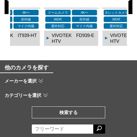
ドームカメラ
4K〜
タレットカメラ
4K〜
タ
WDR
赤外線
WDR
赤外線
蔵
屋外対応
マイク内蔵
屋外対応
マイク内蔵
HT
VIVOTEK FD939-E
VIVOTEK IB939-E
HTV
HTV
他のカメラを探す
メーカーを選択
カテゴリーを選択
検索する