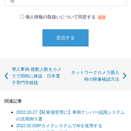
信
【個人情報の第三者への提供について】
個人情報の取扱いについて同意する
必須
当社は、下記の場合を除いて個人情報を第三者に提供すること
はありません。
① 本人の同意がある場合
② 法令に基づく場合
③ 個人情報の保護に関する法律及びJISQ：15001によって認め
られている場合
（この場合においても、適切な社内手続を経て行います）
導入事例-複数人数をカメ
ネットワークカメラ購入
【個人情報の取扱いを委託する場合について】
ラで同時に検温 日本電
時の映像確認方法
子専門学校様
当社は、利用目的の達成に必要な範囲内において個人情報の取
扱いを第三者に委託する場合があります。この場合、法令及び
当社の基準に従って委託先を選定し、機密保持契約を締結しま
関連記事
す。委託先に対しては個人情報の適切な取扱いを監督指導しま
す。
2022.10.27
【駐車場管理に】車両ナンバー認識システム
の活用例５選
【個人情報の開示等の請求について】
2022.02.03
IPカメラシステムでAIを使用する
当社は、開示対象個人情報の「利用目的の通知」「開示」「訂