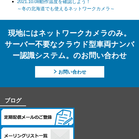
2021.10.08
動作温度を確認しよう！
正、追加、削除」「利用又は提供の拒否」の請求に応じており
～冬の北海道でも使えるネットワークカメラ～
ます。
上記事項を請求される場合は、当社「個人情報窓口」までお知
らせください。
現地にはネットワークカメラのみ。
【個人情報提供の任意性及びその結果について】
サーバー不要なクラウド型車両ナンバ
当社への個人情報の提供については本人の任意です。ただし、
ー認識システム。のお問い合わせ
提供頂けない個人情報の種類によっては、【個人情報の利用目
的】に記載した業務ができない場合があります。
お問い合わせ
【個人情報に関するお問合せ先】
「開示等のご請求」「苦情・お問合せ」「個人情報保護方針」
に関するお問合せは下記の窓口にお願いします。
ブログ
－個人情報に関するお問合せ先－
〒060-0807 北海道札幌市北区北7条西4丁目1番地2 KDX札幌ビル
7F
株式会社システム・ケイ 「個人情報窓口」
TEL：011-299-4416