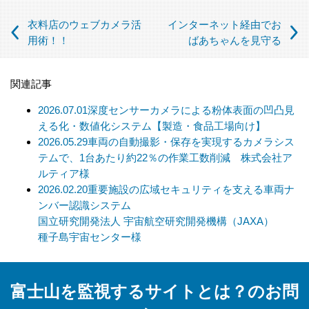
（この場合においても、適切な社内手続を経て行います）
衣料店のウェブカメラ活
インターネット経由でお
【個人情報の取扱いを委託する場合について】
用術！！
ばあちゃんを見守る
当社は、利用目的の達成に必要な範囲内において個人情報の取
扱いを第三者に委託する場合があります。この場合、法令及び
関連記事
当社の基準に従って委託先を選定し、機密保持契約を締結しま
す。委託先に対しては個人情報の適切な取扱いを監督指導しま
2026.07.01
深度センサーカメラによる粉体表面の凹凸見
す。
える化・数値化システム【製造・食品工場向け】
2026.05.29
車両の自動撮影・保存を実現するカメラシス
【個人情報の開示等の請求について】
テムで、1台あたり約22％の作業工数削減 株式会社ア
当社は、開示対象個人情報の「利用目的の通知」「開示」「訂
ルティア様
正、追加、削除」「利用又は提供の拒否」の請求に応じており
2026.02.20
重要施設の広域セキュリティを支える車両ナ
ます。
ンバー認識システム
上記事項を請求される場合は、当社「個人情報窓口」までお知
国立研究開発法人 宇宙航空研究開発機構（JAXA）
らせください。
種子島宇宙センター様
【個人情報提供の任意性及びその結果について】
当社への個人情報の提供については本人の任意です。ただし、
富士山を監視するサイトとは？のお問
提供頂けない個人情報の種類によっては、【個人情報の利用目