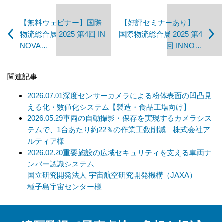
られている場合
（この場合においても、適切な社内手続を経て行います）
【無料ウェビナー】国際
【好評セミナーあり】
【個人情報の取扱いを委託する場合について】
物流総合展 2025 第4回 IN
国際物流総合展 2025 第4
NOVA…
回 INNO…
当社は、利用目的の達成に必要な範囲内において個人情報の取
扱いを第三者に委託する場合があります。この場合、法令及び
当社の基準に従って委託先を選定し、機密保持契約を締結しま
関連記事
す。委託先に対しては個人情報の適切な取扱いを監督指導しま
す。
2026.07.01
深度センサーカメラによる粉体表面の凹凸見
える化・数値化システム【製造・食品工場向け】
【個人情報の開示等の請求について】
2026.05.29
車両の自動撮影・保存を実現するカメラシス
当社は、開示対象個人情報の「利用目的の通知」「開示」「訂
テムで、1台あたり約22％の作業工数削減 株式会社ア
正、追加、削除」「利用又は提供の拒否」の請求に応じており
ルティア様
ます。
2026.02.20
重要施設の広域セキュリティを支える車両ナ
上記事項を請求される場合は、当社「個人情報窓口」までお知
ンバー認識システム
らせください。
国立研究開発法人 宇宙航空研究開発機構（JAXA）
種子島宇宙センター様
【個人情報提供の任意性及びその結果について】
当社への個人情報の提供については本人の任意です。ただし、
提供頂けない個人情報の種類によっては、【個人情報の利用目