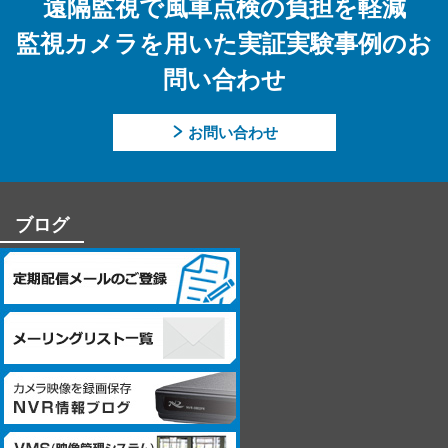
遠隔監視で風車点検の負担を軽減
的】に記載した業務ができない場合があります。
監視カメラを用いた実証実験事例のお
【個人情報に関するお問合せ先】
問い合わせ
「開示等のご請求」「苦情・お問合せ」「個人情報保護方針」
に関するお問合せは下記の窓口にお願いします。
お問い合わせ
－個人情報に関するお問合せ先－
〒060-0807 北海道札幌市北区北7条西4丁目1番地2 KDX札幌ビル
7F
株式会社システム・ケイ 「個人情報窓口」
ブログ
TEL：011-299-4416
個人情報保護管理者：管理本部 駒場 諭