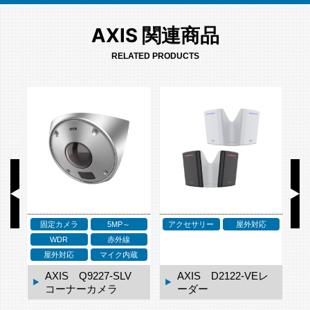
AXIS 関連商品
RELATED PRODUCTS
外対応
アクセサリー
アクセサリー
ネットワークスピーカー
屋外対応
-VEレ
AXIS D2123-VEレ
AXIS TQ3819-E ウ
ーダー
ェザーシールド