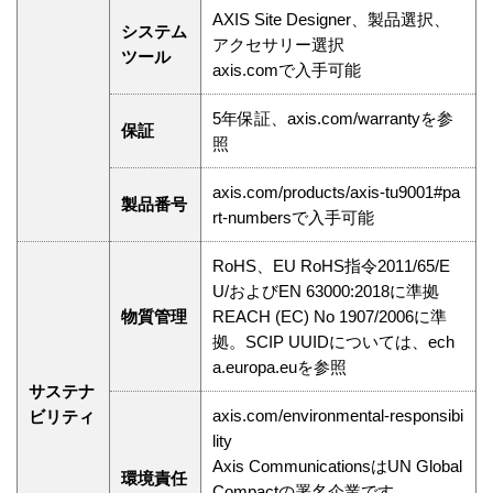
AXIS Site Designer、製品選択、
システム
アクセサリー選択
ツール
axis.comで入手可能
5年保証、axis.com/warrantyを参
保証
照
axis.com/products/axis-tu9001#pa
製品番号
rt-numbersで入手可能
RoHS、EU RoHS指令2011/65/E
U/およびEN 63000:2018に準拠
物質管理
REACH (EC) No 1907/2006に準
拠。SCIP UUIDについては、ech
a.europa.euを参照
サステナ
axis.com/environmental-responsibi
ビリティ
lity
Axis CommunicationsはUN Global
環境責任
Compactの署名企業です