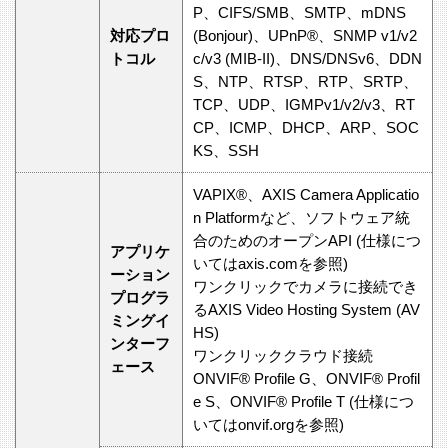
P、CIFS/SMB、SMTP、mDNS
対応プロ
(Bonjour)、UPnP®、SNMP v1/v2
トコル
c/v3 (MIB-II)、DNS/DNSv6、DDN
S、NTP、RTSP、RTP、SRTP、
TCP、UDP、IGMPv1/v2/v3、RT
CP、ICMP、DHCP、ARP、SOC
KS、SSH
VAPIX®、AXIS Camera Applicatio
n Platformなど、ソフトウェア統
合のためのオープンAPI (仕様につ
アプリケ
いてはaxis.comを参照)
ーション
ワンクリックでカメラに接続でき
プログラ
るAXIS Video Hosting System (AV
ミングイ
HS)
ンターフ
ワンクリッククラウド接続
ェース
ONVIF® Profile G、ONVIF® Profil
e S、ONVIF® Profile T (仕様につ
いてはonvif.orgを参照)