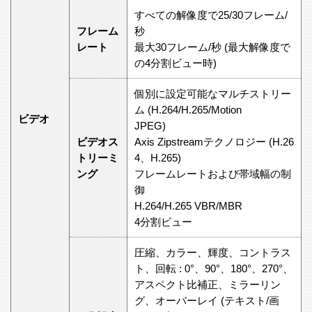
すべての解像度で25/30フレーム/
フレーム
秒
レート
最大30フレーム/秒 (最大解像度で
の4分割ビュー時)
個別に設定可能なマルチストリー
ム (H.264/H.265/Motion
ビデオ
JPEG)
ビデオス
Axis Zipstreamテクノロジー (H.26
トリーミ
4、H.265)
ング
フレームレートおよび帯域幅の制
御
H.264/H.265 VBR/MBR
4分割ビュー
圧縮、カラー、輝度、コントラス
ト、回転 : 0°、90°、180°、270°、
アスペクト⽐補正、ミラーリン
グ、オーバーレイ (テキスト/画