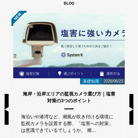
BLOG
026/06/23
お知らせ
2026/06/12
塩害
スウェーデンのネットワークカメラメーカー
「Axis Japan Partner Summit 2026」に参加
いたしました。
境に
策」
2026年5月29日(金)に、グランドニッコー東京
台場にて開催されたアクシスコミュニケーシ
ョンズ株式会社主催「A…