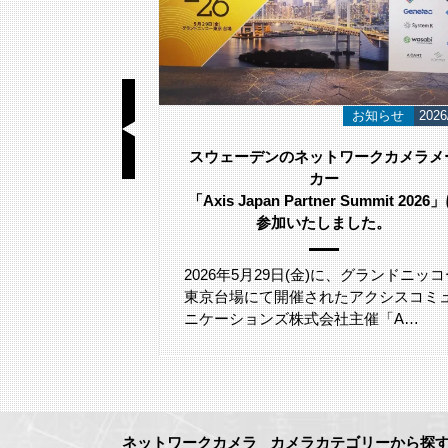
基礎知識
2026/06/23
お知らせ
2026
視カメラ選び方｜
スウェーデンのネットワークカメラメ
のポイント
カー
「Axis Japan Partner Summit 2026
参加いたしました。
が吹き付ける環
る際、「塩害へ
るでしょうか。
2026年5月29日(金)に、グランドニッコ
東京台場にて開催されたアクシスコミ
ニケーションズ株式会社主催「A…
ネットワークカメラ
カメラカテゴリーから探