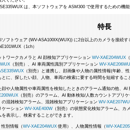
ASE335WUX は、本ソフトウェアを ASM300 で使用するため
特長
Iソフトウェア (WV-ASA100IX(WUX)) に2台以上のカメラ
AE101WUX（1ch）
 ネットワークカメラと AI 顔検知アプリケーション
WV-XAE204WUX
（
5WUX
（別売）、AI 車両属性識別アプリケーション
WV-XAE206W
ASE335WUX
（別売）と連携し、顔画像や人物の属性情報(年齢、性
もとに、探したい顔、人物、車両の検索に要する時間を短縮するこ
た顔や人物属性や車両属性を検知したときのアラーム通知の他、AI
E200WUX
（別売）のアラーム、AI 動体検知/人数カウントアプリ
）の混雑検知アラーム、混雑検知アプリケーション
WV-XAE207WU
リケーション
WV-XAE400W
（別売）の状態変化検知アラーム、カメ
ムを表示し、検索することができます。
・性別情報（
WV-XAE204WUX
使用）、人物属性情報（
WV-XAE20