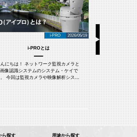
i-PRO
2026/05/19
i-PROとは
LA
こんにちは！ ネットワーク監視カメラと
こんにちは！ 
AI画像認識システムのシステム・ケイで
AI画像認識シ
す。 今回は監視カメラや映像解析シス…
す。 今回は、L
から探す
用途から探す