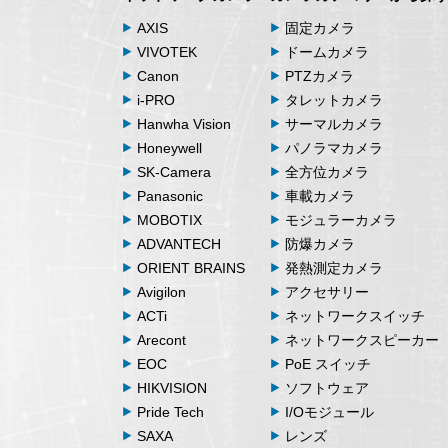
AXIS
固定カメラ
VIVOTEK
ドームカメラ
Canon
PTZカメラ
i-PRO
タレットカメラ
Hanwha Vision
サーマルカメラ
Honeywell
パノラマカメラ
SK-Camera
全方位カメラ
Panasonic
車載カメラ
MOBOTIX
モジュラーカメラ
ADVANTECH
防爆カメラ
ORIENT BRAINS
発熱測定カメラ
Avigilon
アクセサリー
ACTi
ネットワークスイッチ
Arecont
ネットワークスピーカー
EOC
PoE スイッチ
HIKVISION
ソフトウェア
Pride Tech
I/Oモジュール
SAXA
レンズ