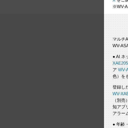
※WV-
マルチA
WV-AS
● AI
XAE20
ア
WV-
色）を
登録し
WV-XA
（別売
知アプ
アラー
● 年齢