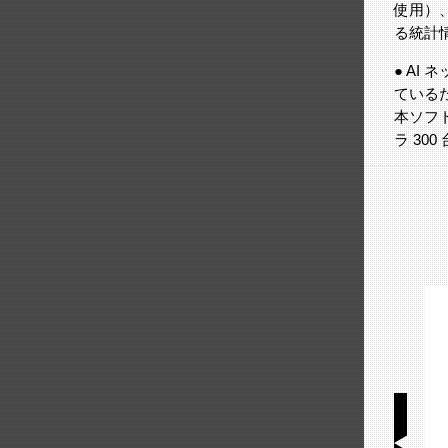
使用）
る統計
● A
ている
本ソフト
ラ 30