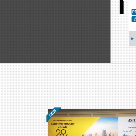
D）
固定カメラ
PTZカメラ
4K〜
2MP（フルHD）
赤外線
赤外線
屋外対応
屋外対応
0-
i-PRO WV-X15300-
i-PRO WV-X67701-
V3LN
Z3L3