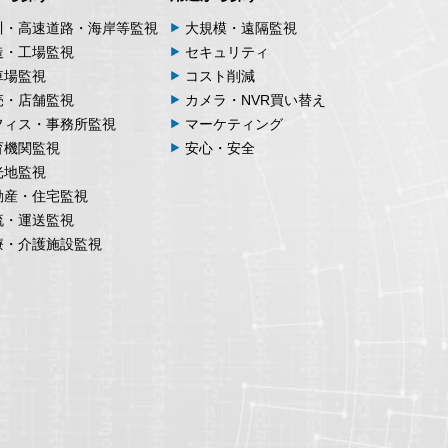
川・高速道路・海岸等監視
大規模・遠隔監視
造・工場監視
セキュリティ
車場監視
コスト削減
売・店舗監視
カメラ・NVR買い替え
フィス・事務所監視
マーケティング
育機関監視
安心・安全
光地監視
動産・住宅監視
流・運送監視
療・介護施設監視