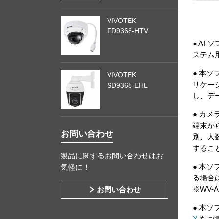
VIVOTEK
FD9368-HTV
● AI
ステム
● 本ソ
VIVOTEK
リケー
SD9368-EHL
し、デ
● カ
端末か
お問い合わせ
別、人
するこ
製品に関するお問い合わせはお
● 本
気軽に！
る場合
※WV-
お問い合わせ
● 本
X
をご