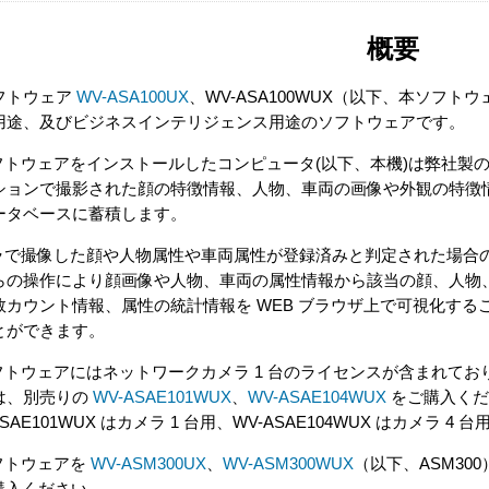
概要
 ソフトウェア
WV-ASA100UX
、WV-ASA100WUX（以下、本ソフトウェア
用途、及びビジネスインテリジェンス用途のソフトウェアです。
フトウェアをインストールしたコンピュータ(以下、本機)は弊社製の指定
ションで撮影された顔の特徴情報、人物、車両の画像や外観の特徴
ータベースに蓄積します。
メラで撮像した顔や人物属性や車両属性が登録済みと判定された場合
らの操作により顔画像や人物、車両の属性情報から該当の顔、人物
数カウント情報、属性の統計情報を WEB ブラウザ上で可視化す
とができます。
ソフトウェアにはネットワークカメラ 1 台のライセンスが含まれてお
は、別売りの
WV-ASAE101WUX
、
WV-ASAE104WUX
をご購入くだ
ASAE101WUX はカメラ 1 台用、WV-ASAE104WUX はカメラ 
ソフトウェアを
WV-ASM300UX
、
WV-ASM300WUX
（以下、ASM30
購入ください。