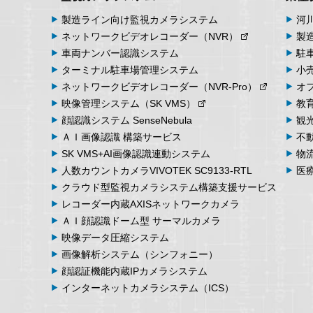
製造ライン向け
監視カメラシステム
河
ネットワーク
ビデオ
レコーダー
（NVR）
製
車両
ナンバー
認識
システム
駐
ターミナル
駐車場
管理
システム
小
ネットワーク
ビデオ
レコーダー
（NVR-Pro）
オ
映像管理
システム
（SK VMS）
教
顔認識システム
SenseNebula
観
ＡＩ画像認識
構築サービス
不
SK VMS+AI画像認識
連動システム
物
人数カウント
カメラ
VIVOTEK SC9133-RTL
医
クラウド型監視カメラシステム
構築支援サービス
レコーダー内蔵
AXIS
ネットワークカメラ
ＡＩ顔認識ドーム型
サーマルカメラ
映像データ
圧縮システム
画像解析
システム
（シンフォニー）
顔認証機能内蔵
IPカメラシステム
インターネット
カメラシステム
（ICS）