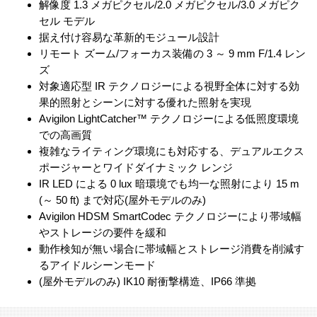
解像度 1.3 メガピクセル/2.0 メガピクセル/3.0 メガピク
セル モデル
据え付け容易な革新的モジュール設計
リモート ズーム/フォーカス装備の 3 ～ 9 mm F/1.4 レン
ズ
対象適応型 IR テクノロジーによる視野全体に対する効
果的照射とシーンに対する優れた照射を実現
Avigilon LightCatcher™ テクノロジーによる低照度環境
での高画質
複雑なライティング環境にも対応する、デュアルエクス
ポージャーとワイドダイナミック レンジ
IR LED による 0 lux 暗環境でも均一な照射により 15 m
(～ 50 ft) まで対応(屋外モデルのみ)
Avigilon HDSM SmartCodec テクノロジーにより帯域幅
やストレージの要件を緩和
動作検知が無い場合に帯域幅とストレージ消費を削減す
るアイドルシーンモード
(屋外モデルのみ) IK10 耐衝撃構造、IP66 準拠