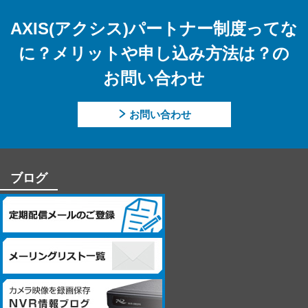
上記事項を請求される場合は、当社「個人情報窓口」までお知
らせください。
AXIS(アクシス)パートナー制度ってな
【個人情報提供の任意性及びその結果について】
に？メリットや申し込み方法は？の
当社への個人情報の提供については本人の任意です。ただし、
お問い合わせ
提供頂けない個人情報の種類によっては、【個人情報の利用目
的】に記載した業務ができない場合があります。
お問い合わせ
【個人情報に関するお問合せ先】
「開示等のご請求」「苦情・お問合せ」「個人情報保護方針」
に関するお問合せは下記の窓口にお願いします。
ブログ
－個人情報に関するお問合せ先－
〒060-0807 北海道札幌市北区北7条西4丁目1番地2 KDX札幌ビル
7F
株式会社システム・ケイ 「個人情報窓口」
TEL：011-299-4416
個人情報保護管理者：管理本部 駒場 諭