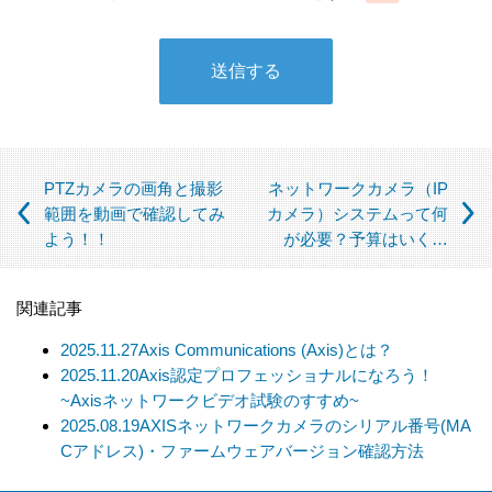
当社は、下記の場合を除いて個人情報を第三者に提供すること
はありません。
① 本人の同意がある場合
② 法令に基づく場合
③ 個人情報の保護に関する法律及びJISQ：15001によって認め
られている場合
（この場合においても、適切な社内手続を経て行います）
PTZカメラの画角と撮影
ネットワークカメラ（IP
【個人情報の取扱いを委託する場合について】
範囲を動画で確認してみ
カメラ）システムって何
よう！！
が必要？予算はいく…
当社は、利用目的の達成に必要な範囲内において個人情報の取
扱いを第三者に委託する場合があります。この場合、法令及び
当社の基準に従って委託先を選定し、機密保持契約を締結しま
関連記事
す。委託先に対しては個人情報の適切な取扱いを監督指導しま
す。
2025.11.27
Axis Communications (Axis)とは？
2025.11.20
Axis認定プロフェッショナルになろう！
【個人情報の開示等の請求について】
~Axisネットワークビデオ試験のすすめ~
当社は、開示対象個人情報の「利用目的の通知」「開示」「訂
2025.08.19
AXISネットワークカメラのシリアル番号(MA
正、追加、削除」「利用又は提供の拒否」の請求に応じており
Cアドレス)・ファームウェアバージョン確認方法
ます。