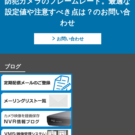
防犯カメラのフレームレート。最適な
【個人情報提供の任意性及びその結果について】
設定値や注意すべき点は？のお問い合
当社への個人情報の提供については本人の任意です。ただし、
わせ
提供頂けない個人情報の種類によっては、【個人情報の利用目
的】に記載した業務ができない場合があります。
お問い合わせ
【個人情報に関するお問合せ先】
「開示等のご請求」「苦情・お問合せ」「個人情報保護方針」
に関するお問合せは下記の窓口にお願いします。
ブログ
－個人情報に関するお問合せ先－
〒060-0807 北海道札幌市北区北7条西4丁目1番地2 KDX札幌ビル
7F
株式会社システム・ケイ 「個人情報窓口」
TEL：011-299-4416
個人情報保護管理者：管理本部 駒場 諭