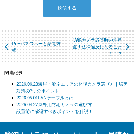
① 本人の同意がある場合
② 法令に基づく場合
③ 個人情報の保護に関する法律及びJISQ：15001によって認め
られている場合
（この場合においても、適切な社内手続を経て行います）
防犯カメラ設置時の注意
PoEパススルーと給電方
【個人情報の取扱いを委託する場合について】
点！法律違反になること
式
も！？
当社は、利用目的の達成に必要な範囲内において個人情報の取
扱いを第三者に委託する場合があります。この場合、法令及び
当社の基準に従って委託先を選定し、機密保持契約を締結しま
関連記事
す。委託先に対しては個人情報の適切な取扱いを監督指導しま
す。
2026.06.23
海岸・沿岸エリアの監視カメラ選び方｜塩害
対策の3つのポイント
【個人情報の開示等の請求について】
2026.05.01
LANケーブルとは
当社は、開示対象個人情報の「利用目的の通知」「開示」「訂
2026.04.27
屋外用防犯カメラの選び方
正、追加、削除」「利用又は提供の拒否」の請求に応じており
設置前に確認すべきポイントを解説！
ます。
上記事項を請求される場合は、当社「個人情報窓口」までお知
らせください。