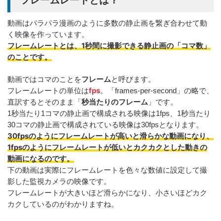
動画はパラパラ漫画のように多数の静止画を繋ぎ合わせて動
く映像を作っています。
フレームレートとは、1秒間に撮影できる静止画の「コマ数」
のことです。
フレーム
動画ではコマのことを
と呼びます。
fps
フレームレートの単位は
。「frames-per-second」の略で、
秒当たりのフレーム
直訳するとそのまま「
」です。
1秒当たり1コマの静止画で構成される映像は1fps、1秒当たり
30コマの静止画で構成されている映像は30fpsとなります。
30fpsのようにフレームレートが高いと滑らかな動画になり、
1fpsのようにフレームレートが低いとカクカクとした動きの
動画になるのです。
下の動画は実際にフレームレートを色々な数値に設定して撮
影した監視カメラの映像です。
フレームレートが大きいほど滑らかになり、小さいほどカク
カクしているのがわかりますね。