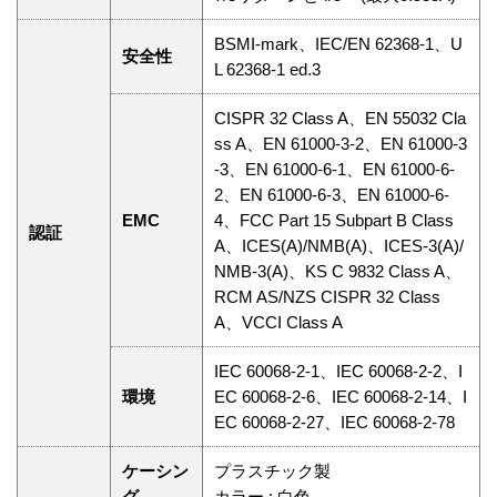
BSMI-mark、IEC/EN 62368-1、U
安全性
L 62368-1 ed.3
CISPR 32 Class A、EN 55032 Cla
ss A、EN 61000-3-2、EN 61000-3
-3、EN 61000-6-1、EN 61000-6-
2、EN 61000-6-3、EN 61000-6-
EMC
4、FCC Part 15 Subpart B Class
認証
A、ICES(A)/NMB(A)、ICES-3(A)/
NMB-3(A)、KS C 9832 Class A、
RCM AS/NZS CISPR 32 Class
A、VCCI Class A
IEC 60068-2-1、IEC 60068-2-2、I
環境
EC 60068-2-6、IEC 60068-2-14、I
EC 60068-2-27、IEC 60068-2-78
ケーシン
プラスチック製
グ
カラー : 白色