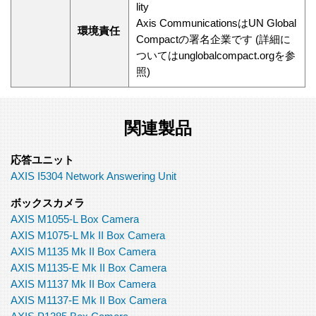
lity
Axis CommunicationsはUN Global
環境責任
Compactの署名企業です (詳細に
ついてはunglobalcompact.orgを参
照)
関連製品
応答ユニット
AXIS I5304 Network Answering Unit
ボックスカメラ
AXIS M1055-L Box Camera
AXIS M1075-L Mk II Box Camera
AXIS M1135 Mk II Box Camera
AXIS M1135-E Mk II Box Camera
AXIS M1137 Mk II Box Camera
AXIS M1137-E Mk II Box Camera