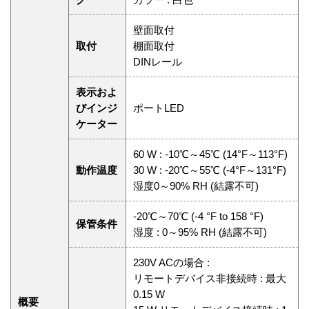
壁面取付
取付
棚面取付
DINレール
表示およ
びインジ
ポートLED
ケーター
60 W : -10℃～45℃ (14°F～113°F)
動作温度
30 W : -20℃～55℃ (-4°F～131°F)
湿度0～90% RH (結露不可)
-20℃～70℃ (-4 °F to 158 °F)
保管条件
湿度 : 0～95% RH (結露不可)
230V ACの場合 :
リモートデバイス非接続時 : 最大
0.15 W
概要