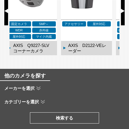
応
アクセサリー
アクセサリー
ア
ネットワークスピーカー
屋外対応
レ
AXIS D2123-VEレ
AXIS TQ3819-E ウ
ーダー
ェザーシールド
他のカメラを探す
メーカーを選択
カテゴリーを選択
検索する