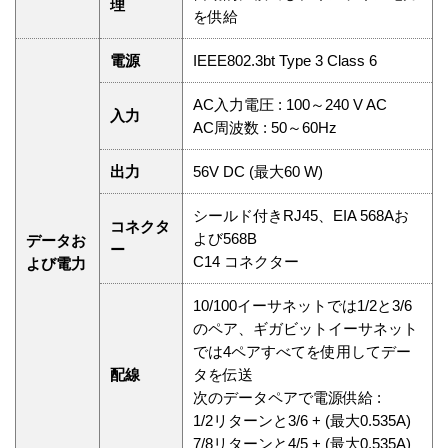
理
を供給
電源
IEEE802.3bt Type 3 Class 6
AC入力電圧 : 100～240 V AC
入力
AC周波数 : 50～60Hz
出力
56V DC (最大60 W)
シールド付きRJ45、EIA 568Aお
コネクタ
よび568B
データお
ー
C14 コネクター
よび電力
10/100イーサネットでは1/2と3/6
のペア、ギガビットイーサネット
では4ペアすべてを使用してデー
配線
タを伝送
次のデータペアで電源供給 :
1/2リターンと3/6 + (最大0.535A)
7/8リターンと4/5 + (最大0.535A)