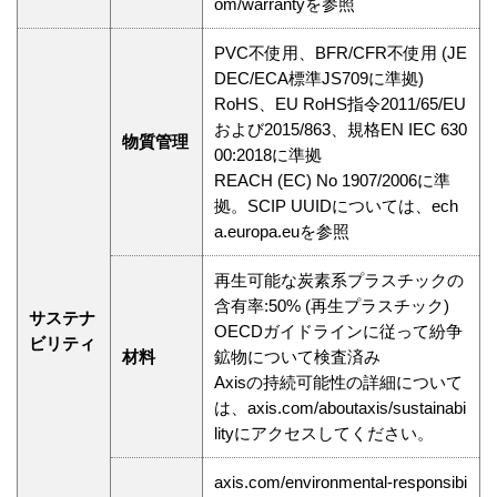
om/warrantyを参照
PVC不使用、BFR/CFR不使用 (JE
DEC/ECA標準JS709に準拠)
RoHS、EU RoHS指令2011/65/EU
および2015/863、規格EN IEC 630
物質管理
00:2018に準拠
REACH (EC) No 1907/2006に準
拠。SCIP UUIDについては、ech
a.europa.euを参照
再生可能な炭素系プラスチックの
含有率:50% (再生プラスチック)
サステナ
OECDガイドラインに従って紛争
ビリティ
材料
鉱物について検査済み
Axisの持続可能性の詳細について
は、axis.com/aboutaxis/sustainabi
lityにアクセスしてください。
axis.com/environmental-responsibi