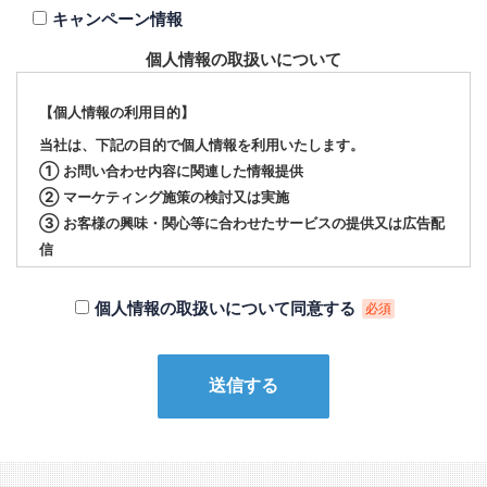
キャンペーン情報
個人情報の取扱いについて
【個人情報の利用目的】
当社は、下記の目的で個人情報を利用いたします。
① お問い合わせ内容に関連した情報提供
② マーケティング施策の検討又は実施
③ お客様の興味・関心等に合わせたサービスの提供又は広告配
信
【個人情報の第三者への提供について】
個人情報の取扱いについて同意する
必須
当社は、下記の場合を除いて個人情報を第三者に提供すること
はありません。
① 本人の同意がある場合
② 法令に基づく場合
③ 個人情報の保護に関する法律及びJISQ：15001によって認
められている場合
（この場合においても、適切な社内手続を経て行います）