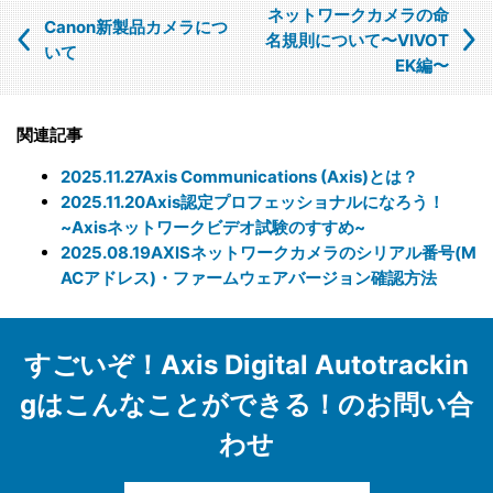
ネットワークカメラの命
Canon新製品カメラにつ
【個人情報の取扱いを委託する場合について】
名規則について〜VIVOT
いて
EK編〜
当社は、利用目的の達成に必要な範囲内において個人情報の取
扱いを第三者に委託する場合があります。この場合、法令及び
当社の基準に従って委託先を選定し、機密保持契約を締結しま
関連記事
す。委託先に対しては個人情報の適切な取扱いを監督指導しま
す。
2025.11.27
Axis Communications (Axis)とは？
2025.11.20
Axis認定プロフェッショナルになろう！
【個人情報の開示等の請求について】
~Axisネットワークビデオ試験のすすめ~
当社は、開示対象個人情報の「利用目的の通知」「開示」「訂
2025.08.19
AXISネットワークカメラのシリアル番号(M
正、追加、削除」「利用又は提供の拒否」の請求に応じており
ACアドレス)・ファームウェアバージョン確認方法
ます。
上記事項を請求される場合は、当社「個人情報窓口」までお知
らせください。
すごいぞ！Axis Digital Autotrackin
【個人情報提供の任意性及びその結果について】
gはこんなことができる！のお問い合
当社への個人情報の提供については本人の任意です。ただし、
わせ
提供頂けない個人情報の種類によっては、【個人情報の利用目
的】に記載した業務ができない場合があります。