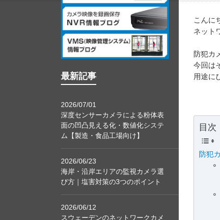
こんに
ネット
防犯カ
今回は
最新記事
用途に
2026/07/01
深度センサーカメラによる粉体表
面の凹凸見える化・数値化システ
目次
ム【製造・食品工場向け】
防犯
2026/06/23
海岸・沿岸エリアの監視カメラ選
び方｜塩害対策の3つのポイント
2026/06/12
スウェーデンのネットワークカメ