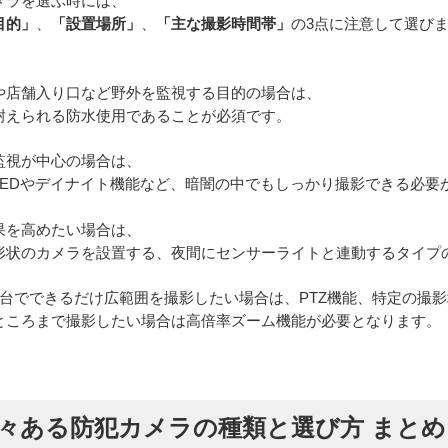
メラを選ぶ時には、
目的」
「設置場所」
「主な撮影時間帯」
、
、
の3点に注意して選び
、
や店舗入り口など野外を監視する目的の場合は、
耐えられる防水使用であることが必須です。
監視が中心の場合は、
LEDやデイナイト機能など、暗闇の中でもしっかり撮影できる必要
果を高めたい場合は、
形状のカメラを設置する、夜間にセンサーライトと連動するタイプ
1台でできるだけ広範囲を撮影したい場合は、PTZ機能、特定の撮
ところまで撮影したい場合は高倍率ズーム機能が必要となります。
々ある防犯カメラの種類と選び方 まとめ