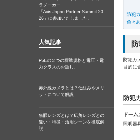
ラメーカー
「Axis Japan Partner Summit 20
防犯
26」に参加いたしました。
色々
人気記事
防
防犯カ
PoEの２つの標準規格と電圧・電
目的に
力クラスのお話し。
赤外線カメラとは？仕組みやメリ
ットについて解説
防犯
ドーム
魚眼レンズとは？広角レンズとの
違い・特徴・活用シーンを徹底解
照明器
説