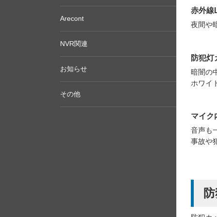
赤外線
Arecont
夜間や
NVR関連
防犯灯
お知らせ
暗闇の
ホワイ
その他
マイク
音声も
事故や
防