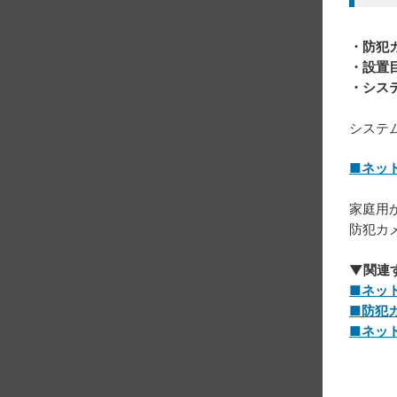
・防犯
・設置
・シス
システ
■ネッ
家庭用
防犯カ
▼関連
■ネッ
■防犯
■ネッ