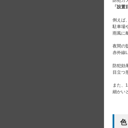
防犯カ
「設置
例えば
駐車場
雨風に
夜間の
赤外線
防犯効
目立つ
また、
細かい
色